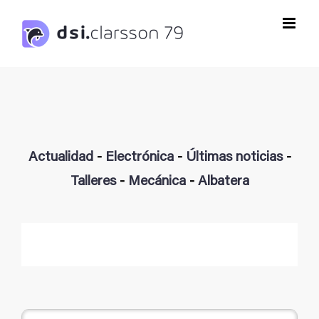
Saltar
al
contenido
Actualidad
-
Electrónica
-
Últimas noticias
-
Talleres
-
Mecánica
-
Albatera